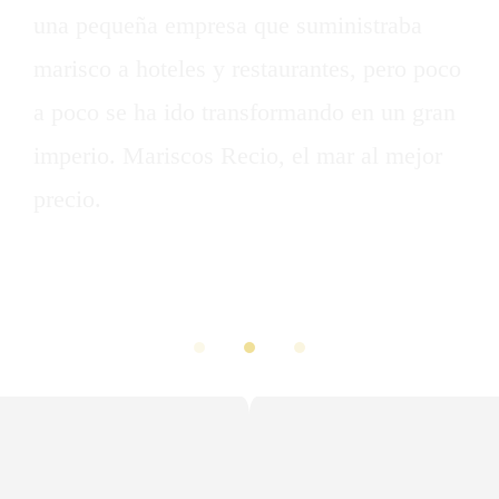
una pequeña empresa que suministraba
marisco a hoteles y restaurantes, pero poco
a poco se ha ido transformando en un gran
imperio. Mariscos Recio, el mar al mejor
precio.
Como nuevo usuario de WordPress, deberías ir a
tu escritorio
para borrar esta página y crear nuevas páginas para tu
contenido. ¡Pásalo bien!