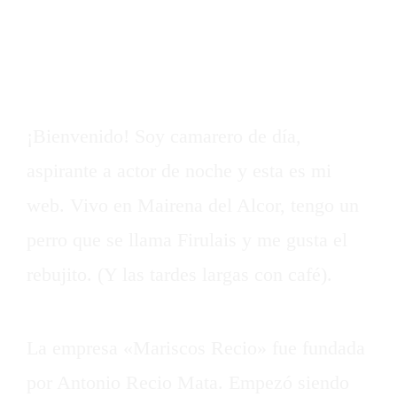
navegación de tu sitio (en la mayoría de los temas). La
mayoría de las personas comienzan con una página «Acerca
de» que les presenta a los visitantes potenciales del sitio.
Podrías decir algo así:
¡Bienvenido! Soy camarero de día,
aspirante a actor de noche y esta es mi
web. Vivo en Mairena del Alcor, tengo un
perro que se llama Firulais y me gusta el
rebujito. (Y las tardes largas con café).
…o algo así:
La empresa «Mariscos Recio» fue fundada
por Antonio Recio Mata. Empezó siendo