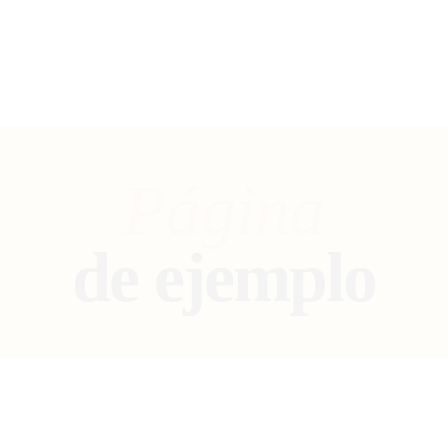
732/21 Second Street, King Street, UK
+65.4566743
Página
de ejemplo
Esta es una página de ejemplo. Es diferente a una entrada del
blog porque permanecerá en un solo lugar y aparecerá en la