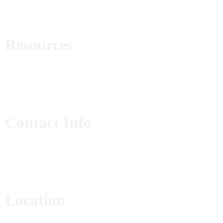
About Us
Blog Posts
Resources
Help Center
Terms of use
Privacy Policy
Contact Info
+65.4566743
info@grandrestauranttheme.com
grandrestauranttheme.com
Location