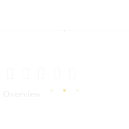
Dolor church-key veniam, fap Bushwick mumblecore irure Vice
consectetur 3 wolf moon sapiente literally quinoa.
Overview
Home
Food Menus
Online Delivery