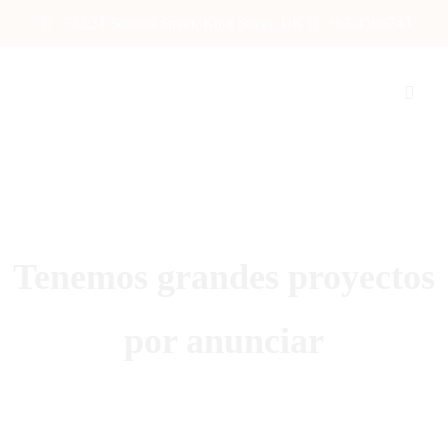
732/21 Second Street, King Street, UK
+65.4566743
Tenemos grandes proyectos
por anunciar
Se está cocinando algo grande. Nuestra tienda está en
obras y pronto abrirá sus puertas.